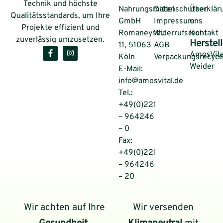
Technik und höchste
Nahrungsmittel
Datenschutzerklär
Über
Qualitätsstandards, um Ihre
GmbH
Impressum
uns
Projekte effizient und
Romaneystr.
Widerrufsrecht
Kontakt
zuverlässig umzusetzen.
Herstell
11, 51063
AGB
AmosVita
Köln
Verpackungsrecycl
Weider
E-Mail:
info@amosvital.de
Tel.:
+49(0)221
– 964246
– 0
Fax:
+49(0)221
– 964246
– 20
Wir achten auf Ihre
Wir versenden