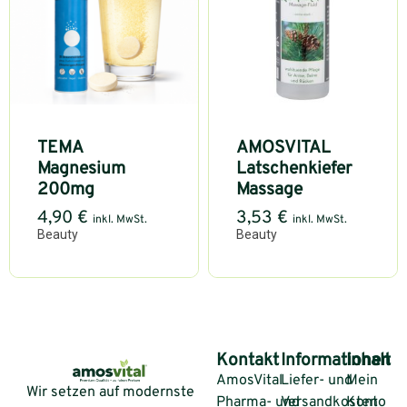
TEMA
AMOSVITAL
Magnesium
Latschenkiefer
200mg
Massage
4,90
€
3,53
€
inkl. MwSt.
inkl. MwSt.
Beauty
Beauty
Kontakt
Informationen
Inhalt
AmosVital
Liefer- und
Mein
Wir setzen auf modernste
Pharma- und
Versandkosten
Konto