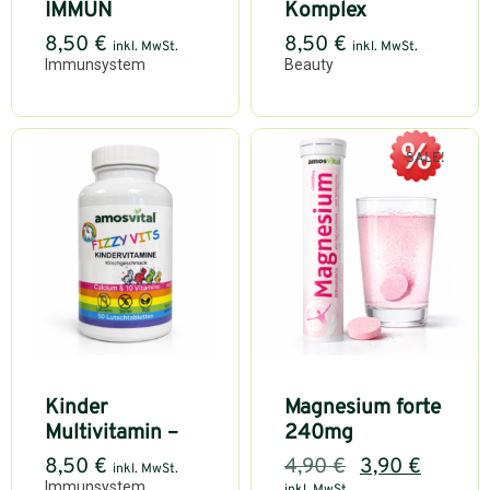
IMMUN
Komplex
8,50
€
8,50
€
inkl. MwSt.
inkl. MwSt.
Immunsystem
Beauty
SALE!
Kinder
Magnesium forte
Multivitamin –
240mg
8,50
€
4,90
€
3,90
€
inkl. MwSt.
Immunsystem
inkl. MwSt.