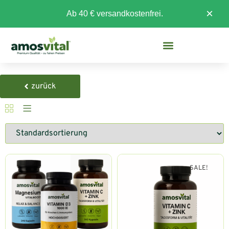
×
Ab 40 € versandkostenfrei.
zurück
SALE!