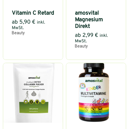
Vitamin C Retard
amosvital
Magnesium
ab
5,90
€
inkl.
Direkt
MwSt.
Beauty
ab
2,99
€
inkl.
MwSt.
Beauty