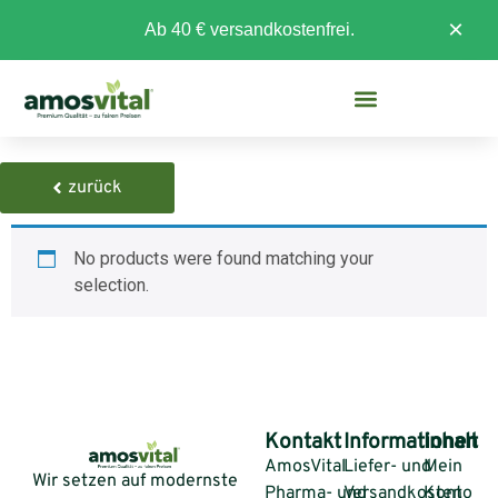
×
Ab 40 € versandkostenfrei.
zurück
No products were found matching your
selection.
Kontakt
Informationen
Inhalt
AmosVital
Liefer- und
Mein
Wir setzen auf modernste
Pharma- und
Versandkosten
Konto