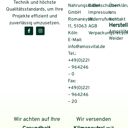
Technik und höchste
Nahrungsmittel
Datenschutzerklär
Über
Qualitätsstandards, um Ihre
GmbH
Impressum
uns
Projekte effizient und
Romaneystr.
Widerrufsrecht
Kontakt
zuverlässig umzusetzen.
Herstell
11, 51063
AGB
AmosVita
Köln
Verpackungsrecycl
Weider
E-Mail:
info@amosvital.de
Tel.:
+49(0)221
– 964246
– 0
Fax:
+49(0)221
– 964246
– 20
Wir achten auf Ihre
Wir versenden