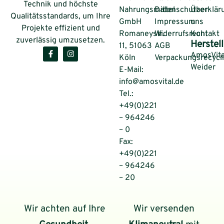
Technik und höchste
Nahrungsmittel
Datenschutzerklär
Über
Qualitätsstandards, um Ihre
GmbH
Impressum
uns
Projekte effizient und
Romaneystr.
Widerrufsrecht
Kontakt
zuverlässig umzusetzen.
Herstell
11, 51063
AGB
AmosVita
Köln
Verpackungsrecycl
Weider
E-Mail:
info@amosvital.de
Tel.:
+49(0)221
– 964246
– 0
Fax:
+49(0)221
– 964246
– 20
Wir achten auf Ihre
Wir versenden