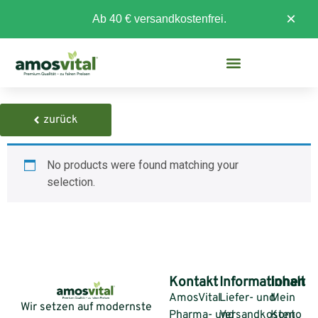
×
Ab 40 € versandkostenfrei.
zurück
No products were found matching your
selection.
Kontakt
Informationen
Inhalt
AmosVital
Liefer- und
Mein
Wir setzen auf modernste
Pharma- und
Versandkosten
Konto