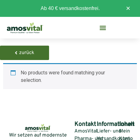
×
Ab 40 € versandkostenfrei.
zurück
No products were found matching your
selection.
Kontakt
Informationen
Inhalt
AmosVital
Liefer- und
Mein
Wir setzen auf modernste
Pharma- und
Versandkosten
Konto