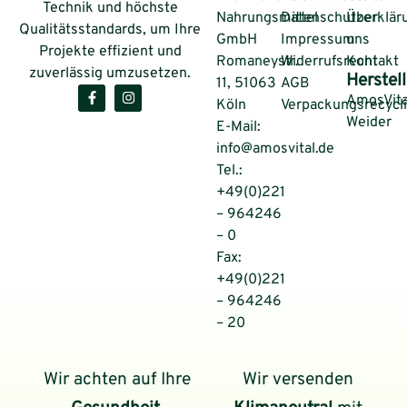
Technik und höchste
Nahrungsmittel
Datenschutzerklär
Über
Qualitätsstandards, um Ihre
GmbH
Impressum
uns
Projekte effizient und
Romaneystr.
Widerrufsrecht
Kontakt
zuverlässig umzusetzen.
Herstell
11, 51063
AGB
AmosVita
Köln
Verpackungsrecycl
Weider
E-Mail:
info@amosvital.de
Tel.:
+49(0)221
– 964246
– 0
Fax:
+49(0)221
– 964246
– 20
Wir achten auf Ihre
Wir versenden