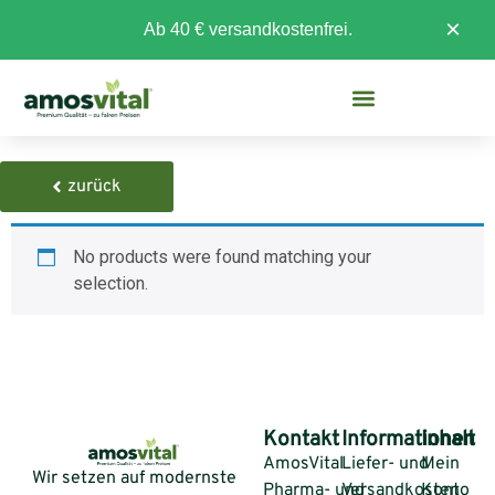
×
Ab 40 € versandkostenfrei.
zurück
No products were found matching your
selection.
Kontakt
Informationen
Inhalt
AmosVital
Liefer- und
Mein
Wir setzen auf modernste
Pharma- und
Versandkosten
Konto