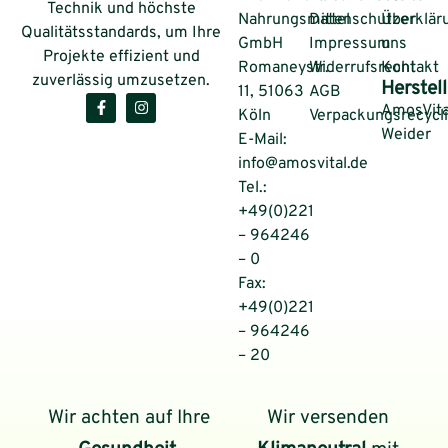
Technik und höchste
Nahrungsmittel
Datenschutzerklär
Über
Qualitätsstandards, um Ihre
GmbH
Impressum
uns
Projekte effizient und
Romaneystr.
Widerrufsrecht
Kontakt
zuverlässig umzusetzen.
Herstell
11, 51063
AGB
AmosVita
Köln
Verpackungsrecycl
Weider
E-Mail:
info@amosvital.de
Tel.:
+49(0)221
– 964246
– 0
Fax:
+49(0)221
– 964246
– 20
Wir achten auf Ihre
Wir versenden