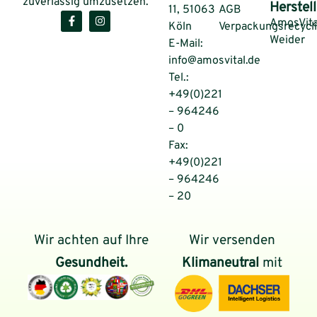
zuverlässig umzusetzen.
Herstell
11, 51063
AGB
AmosVita
Köln
Verpackungsrecycl
Weider
E-Mail:
info@amosvital.de
Tel.:
+49(0)221
– 964246
– 0
Fax:
+49(0)221
– 964246
– 20
Wir achten auf Ihre
Wir versenden
Gesundheit.
Klimaneutral
mit