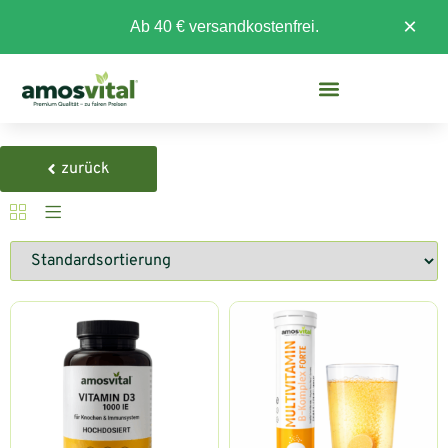
×
Ab 40 € versandkostenfrei.
zurück