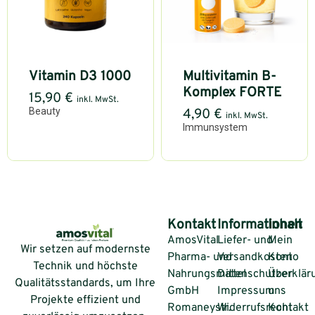
Vitamin D3 1000
Multivitamin B-
Komplex FORTE
15,90
€
inkl. MwSt.
Beauty
4,90
€
inkl. MwSt.
Immunsystem
Kontakt
Informationen
Inhalt
AmosVital
Liefer- und
Mein
Wir setzen auf modernste
Pharma- und
Versandkosten
Konto
Technik und höchste
Nahrungsmittel
Datenschutzerklär
Über
Qualitätsstandards, um Ihre
GmbH
Impressum
uns
Projekte effizient und
Romaneystr.
Widerrufsrecht
Kontakt