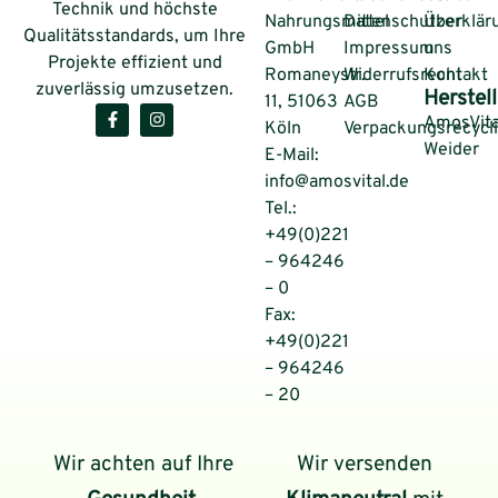
Technik und höchste
Nahrungsmittel
Datenschutzerklär
Über
Qualitätsstandards, um Ihre
GmbH
Impressum
uns
Projekte effizient und
Romaneystr.
Widerrufsrecht
Kontakt
zuverlässig umzusetzen.
Herstell
11, 51063
AGB
AmosVita
Köln
Verpackungsrecycl
Weider
E-Mail:
info@amosvital.de
Tel.:
+49(0)221
– 964246
– 0
Fax:
+49(0)221
– 964246
– 20
Wir achten auf Ihre
Wir versenden