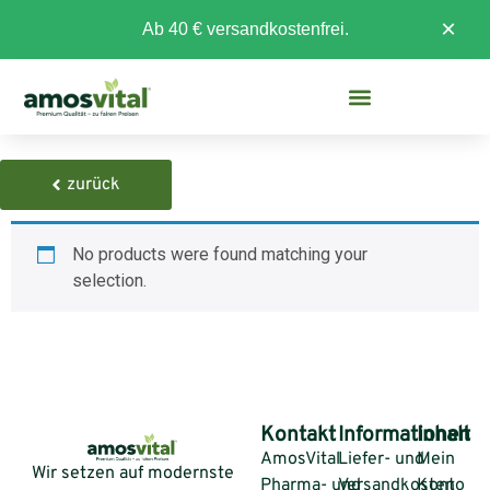
×
Ab 40 € versandkostenfrei.
zurück
No products were found matching your
selection.
Kontakt
Informationen
Inhalt
AmosVital
Liefer- und
Mein
Wir setzen auf modernste
Pharma- und
Versandkosten
Konto