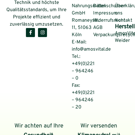
Technik und höchste
Nahrungsmittel
Datenschutzerklär
Über
Qualitätsstandards, um Ihre
GmbH
Impressum
uns
Projekte effizient und
Romaneystr.
Widerrufsrecht
Kontakt
zuverlässig umzusetzen.
Herstell
11, 51063
AGB
AmosVita
Köln
Verpackungsrecycl
Weider
E-Mail:
info@amosvital.de
Tel.:
+49(0)221
– 964246
– 0
Fax:
+49(0)221
– 964246
– 20
Wir achten auf Ihre
Wir versenden