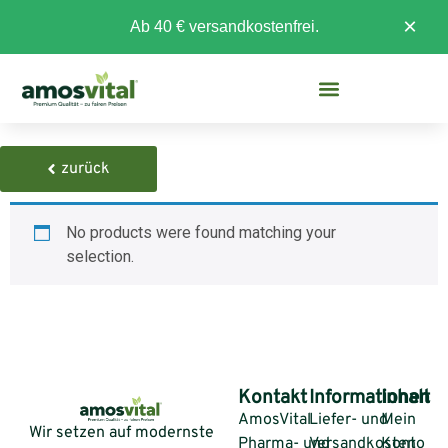
×
Ab 40 € versandkostenfrei.
zurück
No products were found matching your
selection.
Kontakt
Informationen
Inhalt
AmosVital
Liefer- und
Mein
Wir setzen auf modernste
Pharma- und
Versandkosten
Konto