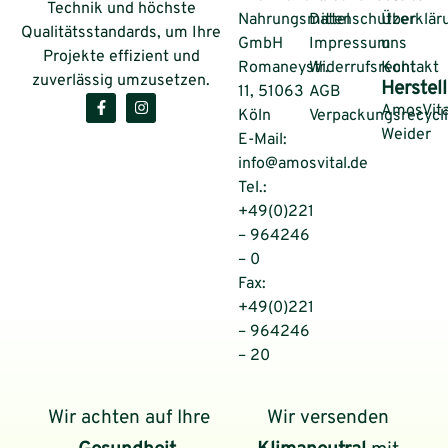
Technik und höchste
Nahrungsmittel
Datenschutzerklär
Über
Qualitätsstandards, um Ihre
GmbH
Impressum
uns
Projekte effizient und
Romaneystr.
Widerrufsrecht
Kontakt
zuverlässig umzusetzen.
Herstell
11, 51063
AGB
AmosVita
Köln
Verpackungsrecycl
Weider
E-Mail:
info@amosvital.de
Tel.:
+49(0)221
– 964246
– 0
Fax:
+49(0)221
– 964246
– 20
Wir achten auf Ihre
Wir versenden