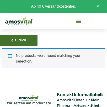
×
Ab 40 € versandkostenfrei.
zurück
No products were found matching your
selection.
Kontakt
Informationen
Inhalt
AmosVital
Liefer- und
Mein
Wir setzen auf modernste
Pharma- und
Versandkosten
Konto