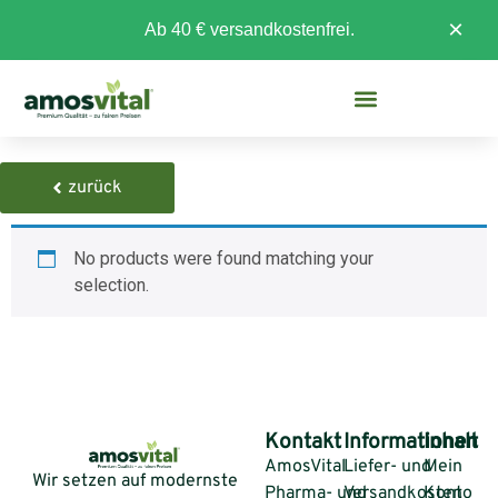
×
Ab 40 € versandkostenfrei.
zurück
No products were found matching your
selection.
Kontakt
Informationen
Inhalt
AmosVital
Liefer- und
Mein
Wir setzen auf modernste
Pharma- und
Versandkosten
Konto