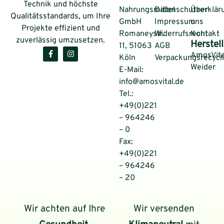
Technik und höchste
Nahrungsmittel
Datenschutzerklär
Über
Qualitätsstandards, um Ihre
GmbH
Impressum
uns
Projekte effizient und
Romaneystr.
Widerrufsrecht
Kontakt
zuverlässig umzusetzen.
Herstell
11, 51063
AGB
AmosVita
Köln
Verpackungsrecycl
Weider
E-Mail:
info@amosvital.de
Tel.:
+49(0)221
– 964246
– 0
Fax:
+49(0)221
– 964246
– 20
Wir achten auf Ihre
Wir versenden