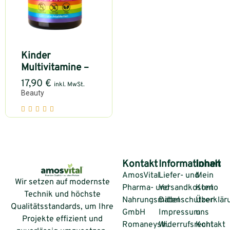
Kinder
Multivitamine –
17,90
€
inkl. MwSt.
Beauty
Kontakt
Informationen
Inhalt
AmosVital
Liefer- und
Mein
Wir setzen auf modernste
Pharma- und
Versandkosten
Konto
Technik und höchste
Nahrungsmittel
Datenschutzerklär
Über
Qualitätsstandards, um Ihre
GmbH
Impressum
uns
Projekte effizient und
Romaneystr.
Widerrufsrecht
Kontakt