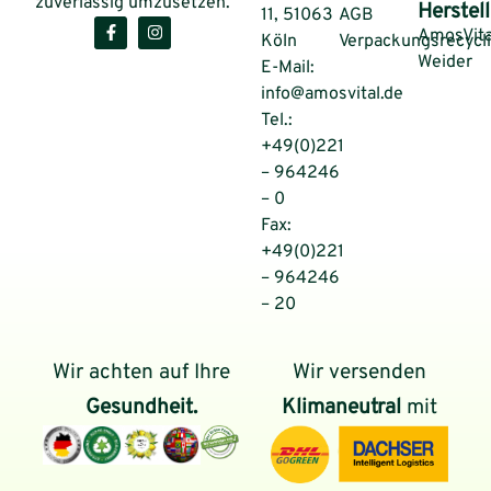
zuverlässig umzusetzen.
Herstell
11, 51063
AGB
AmosVita
Köln
Verpackungsrecycl
Weider
E-Mail:
info@amosvital.de
Tel.:
+49(0)221
– 964246
– 0
Fax:
+49(0)221
– 964246
– 20
Wir achten auf Ihre
Wir versenden
Gesundheit.
Klimaneutral
mit