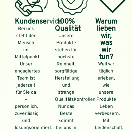
Kundenservice
100%
Warum
Qualität
lieben
Bei uns
wir,
steht der
Unsere
was
Mensch
Produkte
wir
im
stehen für
tun?
Mittelpunkt.
höchste
Unser
Reinheit,
Weil wir
engagiertes
sorgfältige
täglich
Team ist
Herstellung
erleben,
jederzeit
und
wie
für Sie da
strenge
unsere
–
Qualitätskontrollen.
Produkte
persönlich,
Nur das
Leben
zuverlässig
Beste
verbessern.
und
kommt
Mit
lösungsorientiert.
bei uns in
Leidenschaft,