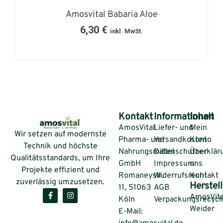
Amosvital Babaria Aloe
6,30
€
inkl. MwSt.
Kontakt
Informationen
Inhalt
AmosVital
Liefer- und
Mein
Wir setzen auf modernste
Pharma- und
Versandkosten
Konto
Technik und höchste
Nahrungsmittel
Datenschutzerklär
Über
Qualitätsstandards, um Ihre
GmbH
Impressum
uns
Projekte effizient und
Romaneystr.
Widerrufsrecht
Kontakt
zuverlässig umzusetzen.
Herstell
11, 51063
AGB
AmosVita
Köln
Verpackungsrecycl
Weider
E-Mail: