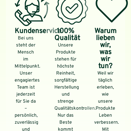
Kundenservice
100%
Warum
Qualität
lieben
Bei uns
wir,
steht der
Unsere
was
Mensch
Produkte
wir
im
stehen für
tun?
Mittelpunkt.
höchste
Unser
Reinheit,
Weil wir
engagiertes
sorgfältige
täglich
Team ist
Herstellung
erleben,
jederzeit
und
wie
für Sie da
strenge
unsere
–
Qualitätskontrollen.
Produkte
persönlich,
Nur das
Leben
zuverlässig
Beste
verbessern.
und
kommt
Mit