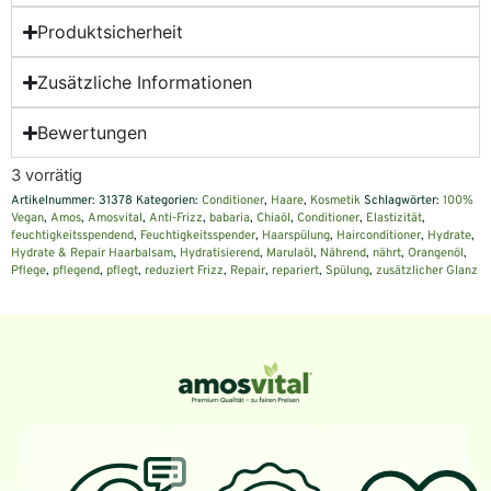
Produktsicherheit
Zusätzliche Informationen
Bewertungen
3 vorrätig
Artikelnummer:
31378
Kategorien:
Conditioner
,
Haare
,
Kosmetik
Schlagwörter:
100%
Vegan
,
Amos
,
Amosvital
,
Anti-Frizz
,
babaria
,
Chiaöl
,
Conditioner
,
Elastizität
,
feuchtigkeitsspendend
,
Feuchtigkeitsspender
,
Haarspülung
,
Hairconditioner
,
Hydrate
,
Hydrate & Repair Haarbalsam
,
Hydratisierend
,
Marulaöl
,
Nährend
,
nährt
,
Orangenöl
,
Pflege
,
pflegend
,
pflegt
,
reduziert Frizz
,
Repair
,
repariert
,
Spülung
,
zusätzlicher Glanz