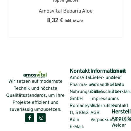
Top Angebote
Amosvital Babaria Aloe
8,32
€
inkl. MwSt.
Kontakt
Informationen
Inhalt
AmosVital
Liefer- und
Mein
Wir setzen auf modernste
Pharma- und
Versandkosten
Konto
Technik und höchste
Nahrungsmittel
Datenschutzerklär
Über
Qualitätsstandards, um Ihre
GmbH
Impressum
uns
Projekte effizient und
Romaneystr.
Widerrufsrecht
Kontakt
zuverlässig umzusetzen.
Herstell
11, 51063
AGB
AmosVita
Köln
Verpackungsrecycl
Weider
E-Mail: