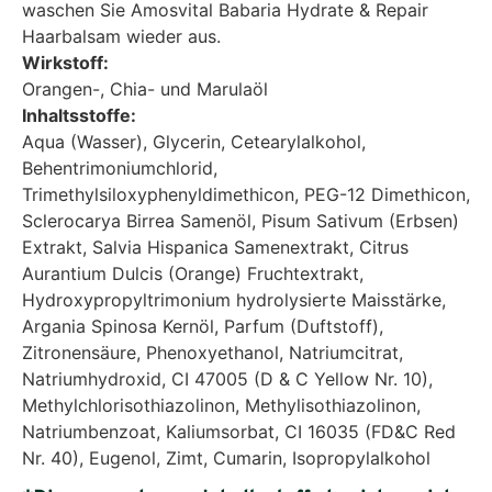
waschen Sie Amosvital Babaria Hydrate & Repair
Haarbalsam wieder aus.
Wirkstoff:
Orangen-, Chia- und Marulaöl
Inhaltsstoffe:
Aqua (Wasser), Glycerin, Cetearylalkohol,
Behentrimoniumchlorid,
Trimethylsiloxyphenyldimethicon, PEG-12 Dimethicon,
Sclerocarya Birrea Samenöl, Pisum Sativum (Erbsen)
Extrakt, Salvia Hispanica Samenextrakt, Citrus
Aurantium Dulcis (Orange) Fruchtextrakt,
Hydroxypropyltrimonium hydrolysierte Maisstärke,
Argania Spinosa Kernöl, Parfum (Duftstoff),
Zitronensäure, Phenoxyethanol, Natriumcitrat,
Natriumhydroxid, CI 47005 (D & C Yellow Nr. 10),
Methylchlorisothiazolinon, Methylisothiazolinon,
Natriumbenzoat, Kaliumsorbat, CI 16035 (FD&C Red
Nr. 40), Eugenol, Zimt, Cumarin, Isopropylalkohol