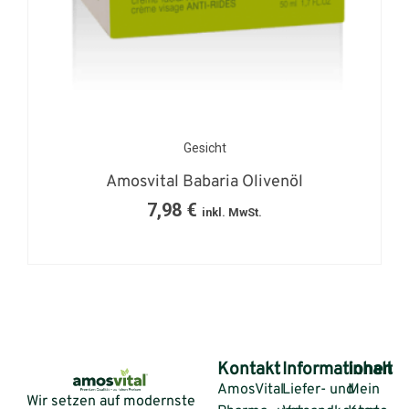
Gesicht
Amosvital Babaria Olivenöl
7,98
€
inkl. MwSt.
Kontakt
Informationen
Inhalt
AmosVital
Liefer- und
Mein
Wir setzen auf modernste