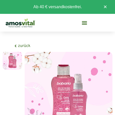
×
Ab 40 € versandkostenfrei.
zurück