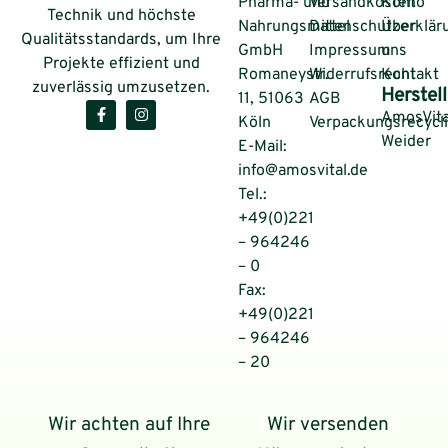
Pharma- und
Versandkosten
Konto
Technik und höchste
Nahrungsmittel
Datenschutzerklär
Über
Qualitätsstandards, um Ihre
GmbH
Impressum
uns
Projekte effizient und
Romaneystr.
Widerrufsrecht
Kontakt
zuverlässig umzusetzen.
Herstell
11, 51063
AGB
AmosVita
Köln
Verpackungsrecycl
Weider
E-Mail:
info@amosvital.de
Tel.:
+49(0)221
– 964246
– 0
Fax:
+49(0)221
– 964246
– 20
Wir achten auf Ihre
Wir versenden