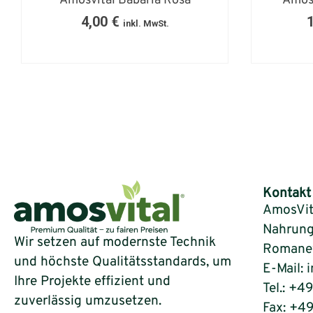
Amosvital Babaria Rosa
Amosv
4,00
€
inkl. MwSt.
Kontakt
AmosVit
Nahrung
Wir setzen auf modernste Technik
Romaneys
und höchste Qualitätsstandards, um
E-Mail: 
Ihre Projekte effizient und
Tel.: +4
zuverlässig umzusetzen.
Fax: +4