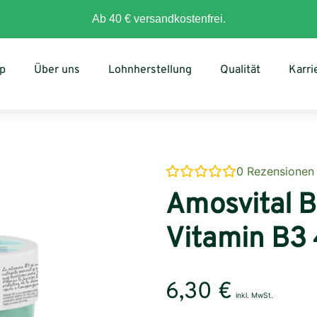
Ab 40 € versandkostenfrei.
p
Über uns
Lohnherstellung
Qualität
Karri
0
Rezensionen
Amosvital 
Vitamin B3
6,30
€
inkl. MwSt.