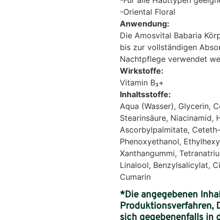
-Oriental Floral
Anwendung:
Die Amosvital Babaria Kör
bis zur vollständigen Abso
Nachtpflege verwendet we
Wirkstoffe:
Vitamin B₃+
Inhaltsstoffe:
Aqua (Wasser), Glycerin, C
Stearinsäure, Niacinamid
Ascorbylpalmitate, Ceteth-
Phenoxyethanol, Ethylhex
Xanthangummi, Tetranatriu
Linalool, Benzylsalicylat, 
Cumarin
*Die angegebenen Inhalt
Produktionsverfahren, 
sich gegebenenfalls in