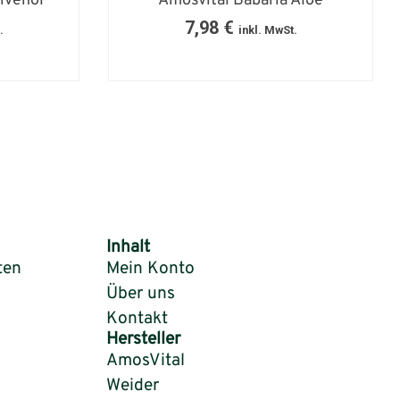
ivenöl
Amosvital Babaria Aloe
7,98
€
.
inkl. MwSt.
Inhalt
ten
Mein Konto
Über uns
Kontakt
Hersteller
AmosVital
Weider