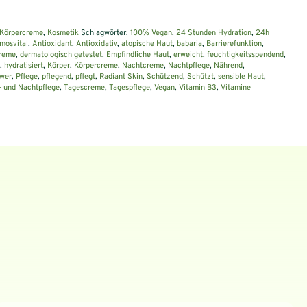
Körpercreme
,
Kosmetik
Schlagwörter:
100% Vegan
,
24 Stunden Hydration
,
24h
mosvital
,
Antioxidant
,
Antioxidativ
,
atopische Haut
,
babaria
,
Barrierefunktion
,
reme
,
dermatologisch getestet
,
Empfindliche Haut
,
erweicht
,
feuchtigkeitsspendend
,
,
hydratisiert
,
Körper
,
Körpercreme
,
Nachtcreme
,
Nachtpflege
,
Nährend
,
ower
,
Pflege
,
pflegend
,
pflegt
,
Radiant Skin
,
Schützend
,
Schützt
,
sensible Haut
,
- und Nachtpflege
,
Tagescreme
,
Tagespflege
,
Vegan
,
Vitamin B3
,
Vitamine