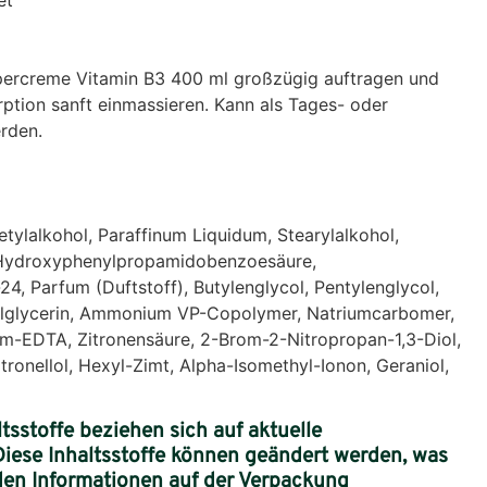
percreme Vitamin B3 400 ml großzügig auftragen und
rption sanft einmassieren. Kann als Tages- oder
rden.
etylalkohol, Paraffinum Liquidum, Stearylalkohol,
, Hydroxyphenylpropamidobenzoesäure,
24, Parfum (Duftstoff), Butylenglycol, Pentylenglycol,
ylglycerin, Ammonium VP-Copolymer, Natriumcarbomer,
m-EDTA, Zitronensäure, 2-Brom-2-Nitropropan-1,3-Diol,
Citronellol, Hexyl-Zimt, Alpha-Isomethyl-Ionon, Geraniol,
sstoffe beziehen sich auf aktuelle
Diese Inhaltsstoffe können geändert werden, was
 den Informationen auf der Verpackung