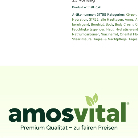
Produkt enthält: 0,4
l
Artikelnummer:
31755
Kategorien:
Körper
,
Hydration
,
31755
,
alle Hauttypen
,
Amos
,
A
beruhigend
,
Beruhigt
,
Body
,
Body Cream
,
C
Feuchtigkeitsspender
,
Haut
,
Hydratisierend
Natriumcarbomer
,
Niacinamid
,
Oriental Fl
Stearinsäure
,
Tages- & Nachtpflege
,
Tages