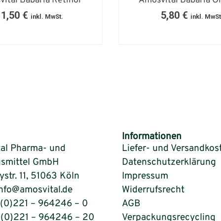
ital Babaria Retinol
Amosvital Babaria Ol
11,50
€
5,80
€
inkl. MwSt.
inkl. MwSt
Informationen
al Pharma- und
Liefer- und Versandkos
smittel GmbH
Datenschutzerklärung
tr. 11, 51063 Köln
Impressum
info@amosvital.de
Widerrufsrecht
9(0)221 – 964246 – 0
AGB
9(0)221 – 964246 – 20
Verpackungsrecycling