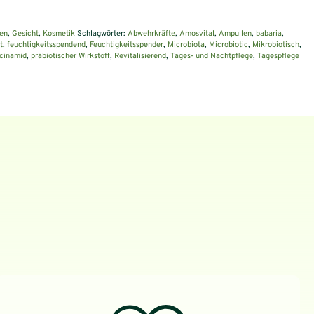
en
,
Gesicht
,
Kosmetik
Schlagwörter:
Abwehrkräfte
,
Amosvital
,
Ampullen
,
babaria
,
t
,
feuchtigkeitsspendend
,
Feuchtigkeitsspender
,
Microbiota
,
Microbiotic
,
Mikrobiotisch
,
cinamid
,
präbiotischer Wirkstoff
,
Revitalisierend
,
Tages- und Nachtpflege
,
Tagespflege