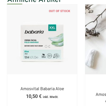
Ähnliche Artikel
OUT OF STOCK
Amosvital Babaria Aloe
Amosv
10,50
€
inkl. MwSt.