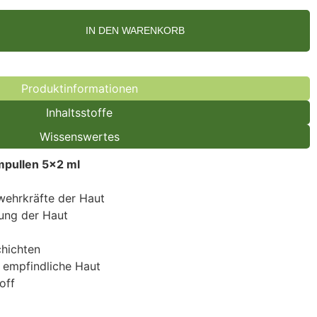
IN DEN WARENKORB
Produktinformationen
Inhaltsstoffe
Wissenswertes
mpullen 5×2 ml
bwehrkräfte der Haut
nung der Haut
chichten
 empfindliche Haut
off