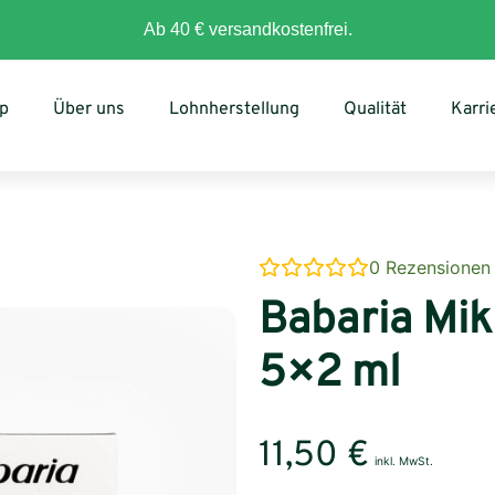
Ab 40 € versandkostenfrei.
p
Über uns
Lohnherstellung
Qualität
Karri
0
Rezensionen
Babaria Mik
5×2 ml
11,50
€
inkl. MwSt.