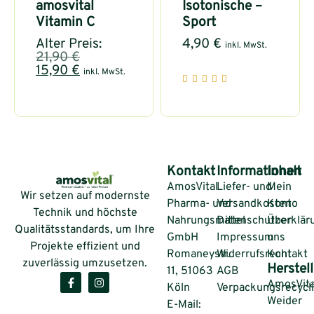
amosvital
Isotonische –
Vitamin C
Sport
Alter Preis:
4,90
€
inkl. MwSt.
21,90
€
15,90
€
inkl. MwSt.
Kontakt
Informationen
Inhalt
AmosVital
Liefer- und
Mein
Wir setzen auf modernste
Pharma- und
Versandkosten
Konto
Technik und höchste
Nahrungsmittel
Datenschutzerklär
Über
Qualitätsstandards, um Ihre
GmbH
Impressum
uns
Projekte effizient und
Romaneystr.
Widerrufsrecht
Kontakt
zuverlässig umzusetzen.
Herstell
11, 51063
AGB
AmosVita
Köln
Verpackungsrecycl
Weider
E-Mail: