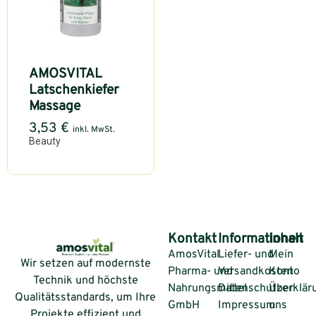
AMOSVITAL
Latschenkiefer
Massage
3,53
€
inkl. MwSt.
Beauty
Kontakt
Informationen
Inhalt
AmosVital
Liefer- und
Mein
Wir setzen auf modernste
Pharma- und
Versandkosten
Konto
Technik und höchste
Nahrungsmittel
Datenschutzerklär
Über
Qualitätsstandards, um Ihre
GmbH
Impressum
uns
Projekte effizient und