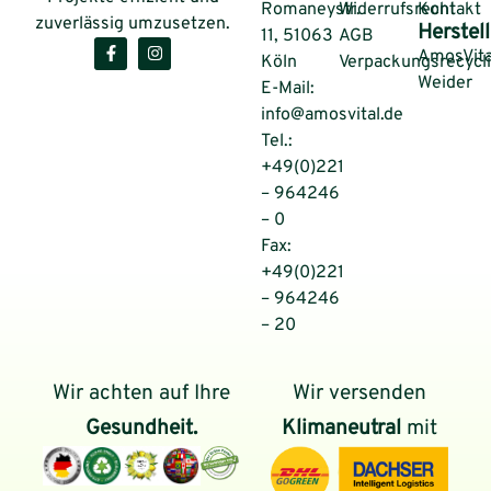
Romaneystr.
Widerrufsrecht
Kontakt
zuverlässig umzusetzen.
Herstell
11, 51063
AGB
AmosVita
Köln
Verpackungsrecycl
Weider
E-Mail:
info@amosvital.de
Tel.:
+49(0)221
– 964246
– 0
Fax:
+49(0)221
– 964246
– 20
Wir achten auf Ihre
Wir versenden
Gesundheit.
Klimaneutral
mit