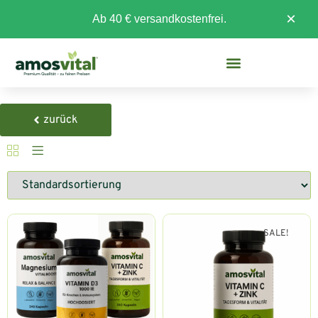
×
Ab 40 € versandkostenfrei.
zurück
SALE!