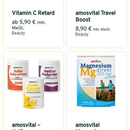
Vitamin C Retard
amosvital Travel
Boost
ab
5,90
€
inkl.
MwSt.
8,90
€
inkl. MwSt.
Beauty
Beauty
amosvital –
amosvital