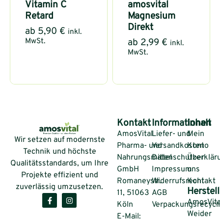
Vitamin C
amosvital
Retard
Magnesium
Direkt
ab
5,90
€
inkl.
MwSt.
ab
2,99
€
inkl.
MwSt.
Kontakt
Informationen
Inhalt
AmosVital
Liefer- und
Mein
Wir setzen auf modernste
Pharma- und
Versandkosten
Konto
Technik und höchste
Nahrungsmittel
Datenschutzerklär
Über
Qualitätsstandards, um Ihre
GmbH
Impressum
uns
Projekte effizient und
Romaneystr.
Widerrufsrecht
Kontakt
zuverlässig umzusetzen.
Herstell
11, 51063
AGB
AmosVita
Köln
Verpackungsrecycl
Weider
E-Mail: