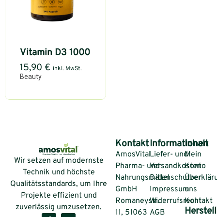
Vitamin D3 1000
15,90
€
inkl. MwSt.
Beauty
Kontakt
Informationen
Inhalt
AmosVital
Liefer- und
Mein
Wir setzen auf modernste
Pharma- und
Versandkosten
Konto
Technik und höchste
Nahrungsmittel
Datenschutzerklär
Über
Qualitätsstandards, um Ihre
GmbH
Impressum
uns
Projekte effizient und
Romaneystr.
Widerrufsrecht
Kontakt
zuverlässig umzusetzen.
Herstell
11, 51063
AGB