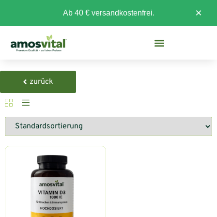
×
Ab 40 € versandkostenfrei.
zurück