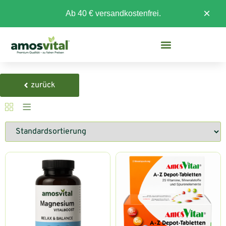
×
Ab 40 € versandkostenfrei.
zurück