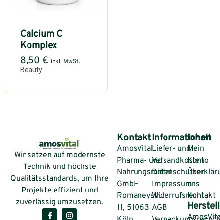
Calcium C
Komplex
8,50
€
inkl. MwSt.
Beauty
Kontakt
Informationen
Inhalt
AmosVital
Liefer- und
Mein
Wir setzen auf modernste
Pharma- und
Versandkosten
Konto
Technik und höchste
Nahrungsmittel
Datenschutzerklär
Über
Qualitätsstandards, um Ihre
GmbH
Impressum
uns
Projekte effizient und
Romaneystr.
Widerrufsrecht
Kontakt
zuverlässig umzusetzen.
Herstell
11, 51063
AGB
AmosVita
Köln
Verpackungsrecycl