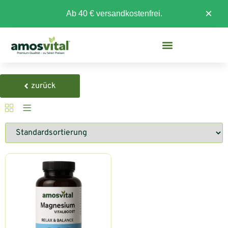
×
Ab 40 € versandkostenfrei.
zurück