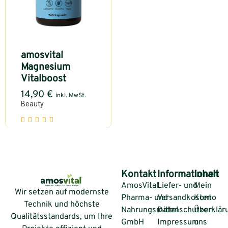
amosvital
Magnesium
Vitalboost
14,90
€
inkl. MwSt.
Beauty
Kontakt
Informationen
Inhalt
AmosVital
Liefer- und
Mein
Wir setzen auf modernste
Pharma- und
Versandkosten
Konto
Technik und höchste
Nahrungsmittel
Datenschutzerklär
Über
Qualitätsstandards, um Ihre
GmbH
Impressum
uns