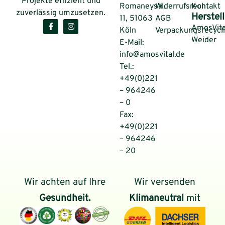
Projekte effizient und
Romaneystr.
Widerrufsrecht
Kontakt
zuverlässig umzusetzen.
Herstell
11, 51063
AGB
AmosVita
Köln
Verpackungsrecycl
Weider
E-Mail:
info@amosvital.de
Tel.:
+49(0)221
– 964246
– 0
Fax:
+49(0)221
– 964246
– 20
Wir achten auf Ihre
Wir versenden
Gesundheit.
Klimaneutral
mit