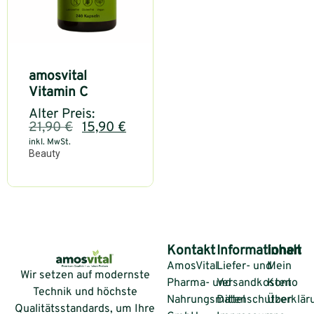
amosvital
Vitamin C
Alter Preis:
21,90
€
15,90
€
inkl. MwSt.
Beauty
Kontakt
Informationen
Inhalt
AmosVital
Liefer- und
Mein
Wir setzen auf modernste
Pharma- und
Versandkosten
Konto
Technik und höchste
Nahrungsmittel
Datenschutzerklär
Über
Qualitätsstandards, um Ihre