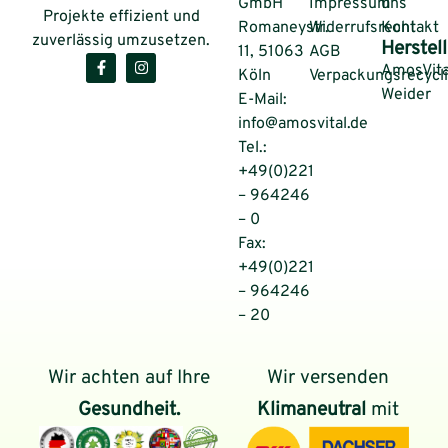
GmbH
Impressum
uns
Projekte effizient und
Romaneystr.
Widerrufsrecht
Kontakt
zuverlässig umzusetzen.
Herstell
11, 51063
AGB
AmosVita
Köln
Verpackungsrecycl
Weider
E-Mail:
info@amosvital.de
Tel.:
+49(0)221
– 964246
– 0
Fax:
+49(0)221
– 964246
– 20
Wir achten auf Ihre
Wir versenden
Gesundheit.
Klimaneutral
mit