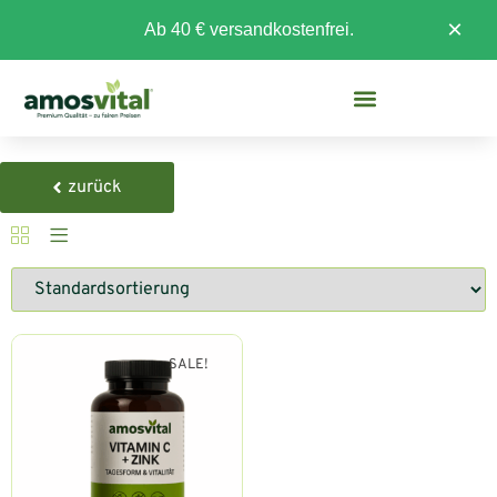
×
Ab 40 € versandkostenfrei.
zurück
SALE!