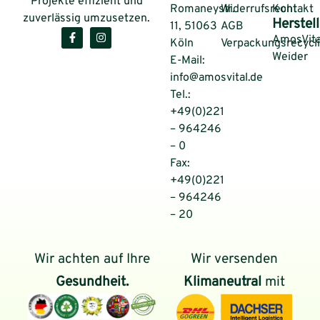
Projekte effizient und
Romaneystr.
Widerrufsrecht
Kontakt
zuverlässig umzusetzen.
Herstell
11, 51063
AGB
AmosVita
Köln
Verpackungsrecycl
Weider
E-Mail:
info@amosvital.de
Tel.:
+49(0)221
– 964246
– 0
Fax:
+49(0)221
– 964246
– 20
Wir achten auf Ihre
Wir versenden
Gesundheit.
Klimaneutral
mit