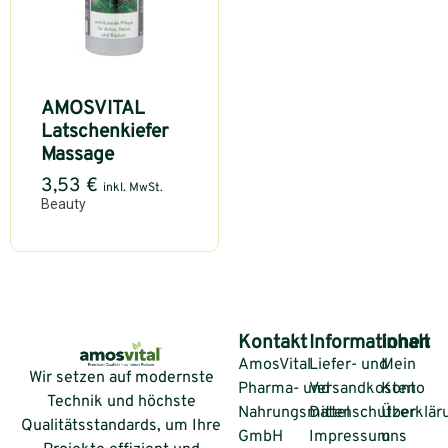
AMOSVITAL
Latschenkiefer
Massage
3,53
€
inkl. MwSt.
Beauty
Kontakt
Informationen
Inhalt
AmosVital
Liefer- und
Mein
Wir setzen auf modernste
Pharma- und
Versandkosten
Konto
Technik und höchste
Nahrungsmittel
Datenschutzerklär
Über
Qualitätsstandards, um Ihre
GmbH
Impressum
uns