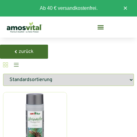
×
Ab 40 € versandkostenfrei.
zurück