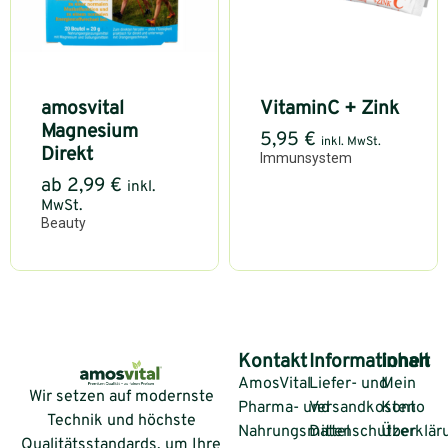
amosvital
VitaminC + Zink
Magnesium
5,95
€
inkl. MwSt.
Direkt
Immunsystem
ab
2,99
€
inkl.
MwSt.
Beauty
Kontakt
Informationen
Inhalt
AmosVital
Liefer- und
Mein
Wir setzen auf modernste
Pharma- und
Versandkosten
Konto
Technik und höchste
Nahrungsmittel
Datenschutzerklär
Über
Qualitätsstandards, um Ihre