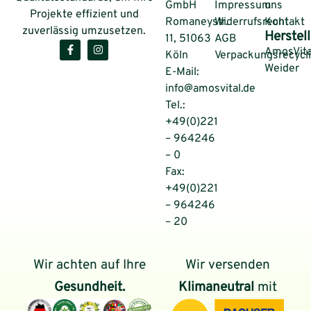
GmbH
Impressum
uns
Projekte effizient und
Romaneystr.
Widerrufsrecht
Kontakt
zuverlässig umzusetzen.
Herstell
11, 51063
AGB
AmosVita
Köln
Verpackungsrecycl
Weider
E-Mail:
info@amosvital.de
Tel.:
+49(0)221
– 964246
– 0
Fax:
+49(0)221
– 964246
– 20
Wir achten auf Ihre
Wir versenden
Gesundheit.
Klimaneutral
mit