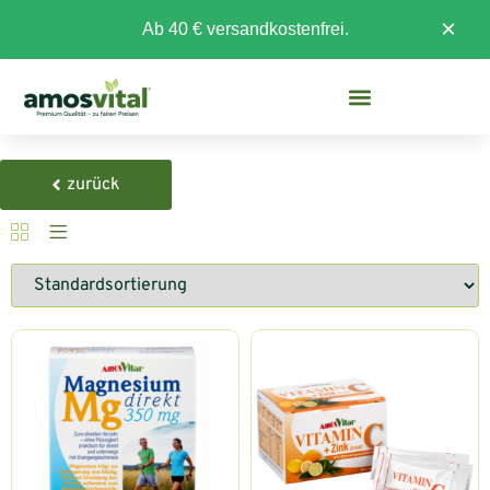
×
Ab 40 € versandkostenfrei.
zurück