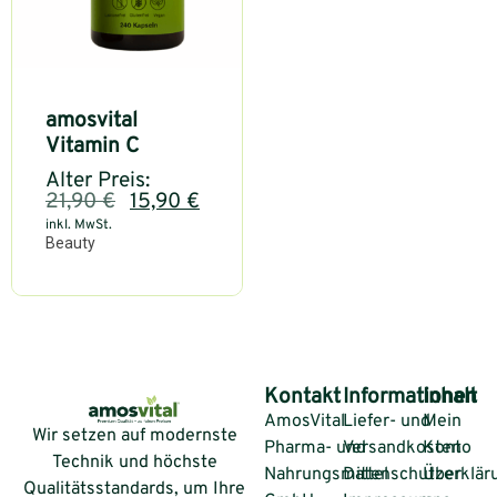
amosvital
Vitamin C
Alter Preis:
21,90
€
15,90
€
inkl. MwSt.
Beauty
Kontakt
Informationen
Inhalt
AmosVital
Liefer- und
Mein
Wir setzen auf modernste
Pharma- und
Versandkosten
Konto
Technik und höchste
Nahrungsmittel
Datenschutzerklär
Über
Qualitätsstandards, um Ihre