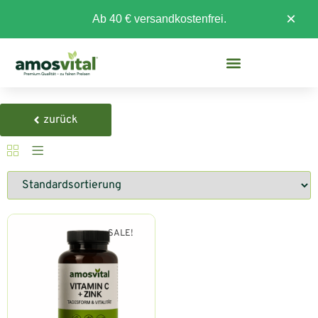
×
Ab 40 € versandkostenfrei.
zurück
SALE!