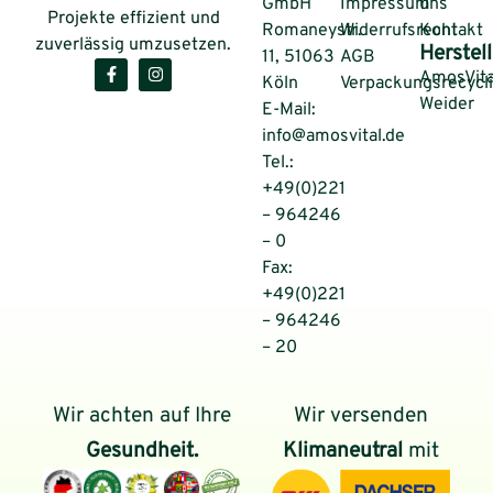
GmbH
Impressum
uns
Projekte effizient und
Romaneystr.
Widerrufsrecht
Kontakt
zuverlässig umzusetzen.
Herstell
11, 51063
AGB
AmosVita
Köln
Verpackungsrecycl
Weider
E-Mail:
info@amosvital.de
Tel.:
+49(0)221
– 964246
– 0
Fax:
+49(0)221
– 964246
– 20
Wir achten auf Ihre
Wir versenden
Gesundheit.
Klimaneutral
mit