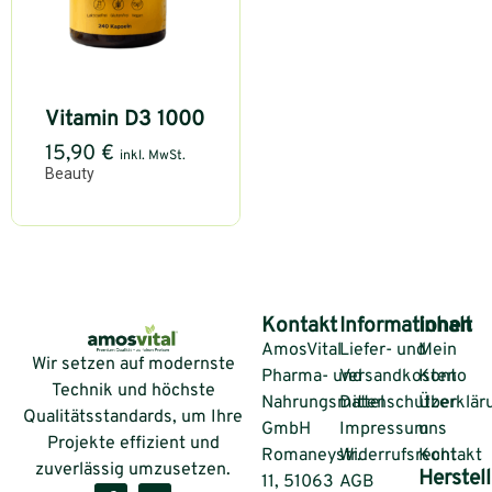
Vitamin D3 1000
15,90
€
inkl. MwSt.
Beauty
Kontakt
Informationen
Inhalt
AmosVital
Liefer- und
Mein
Wir setzen auf modernste
Pharma- und
Versandkosten
Konto
Technik und höchste
Nahrungsmittel
Datenschutzerklär
Über
Qualitätsstandards, um Ihre
GmbH
Impressum
uns
Projekte effizient und
Romaneystr.
Widerrufsrecht
Kontakt
zuverlässig umzusetzen.
Herstell
11, 51063
AGB