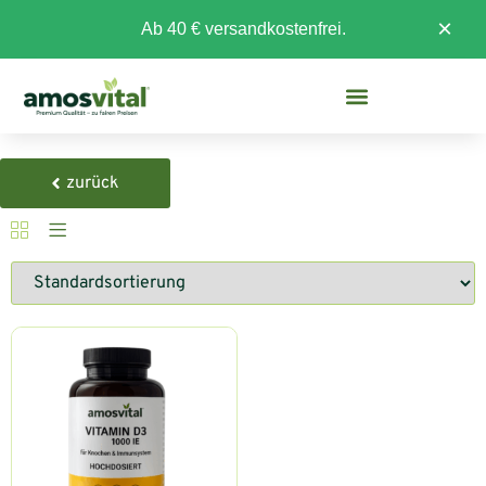
×
Ab 40 € versandkostenfrei.
zurück