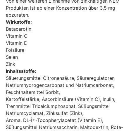
Von einer weiteren Einnahme von zinkhaltigen NEM
Produkten ist ab einer Konzentration über 3,5 mg
abzuraten.
Wirkstoffe:
Betacarotin
Vitamin C
Vitamin E
Folsäure
Selen
Zink
Inhaltsstoffe:
Säuerungsmittel Citronensäure, Säureregulatoren
Natriumhydrogencarbonat und Natriumcarbonat,
Feuchthaltemittel Sorbit,
Kartoffelstärke, Ascorbinsäure (Vitamin C), Inulin,
Trennmittel Tricalciumphosphat, Süßungsmittel
Natriumcyclamat, Zinksulfat (Zink),
Aroma, DL-Î±-Tocopherylacetat (Vitamin E),
Süßungsmittel Natriumsaccharin, Maltodextrin, Rote-