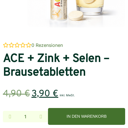
0
Rezensionen
ACE + Zink + Selen –
Brausetabletten
4,90
€
3,90
€
inkl. MwSt.
IN DEN WARENKORB
Alternative: