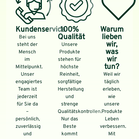
Kundenservice
100%
Warum
Qualität
lieben
Bei uns
wir,
steht der
Unsere
was
Mensch
Produkte
wir
im
stehen für
tun?
Mittelpunkt.
höchste
Unser
Reinheit,
Weil wir
engagiertes
sorgfältige
täglich
Team ist
Herstellung
erleben,
jederzeit
und
wie
für Sie da
strenge
unsere
–
Qualitätskontrollen.
Produkte
persönlich,
Nur das
Leben
zuverlässig
Beste
verbessern.
und
kommt
Mit