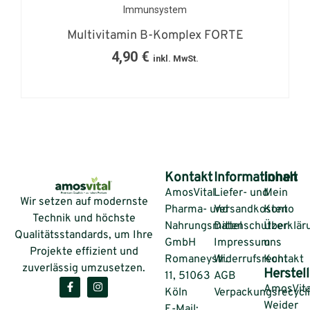
Immunsystem
Multivitamin B-Komplex FORTE
4,90
€
inkl. MwSt.
Kontakt
Informationen
Inhalt
AmosVital
Liefer- und
Mein
Wir setzen auf modernste
Pharma- und
Versandkosten
Konto
Technik und höchste
Nahrungsmittel
Datenschutzerklär
Über
Qualitätsstandards, um Ihre
GmbH
Impressum
uns
Projekte effizient und
Romaneystr.
Widerrufsrecht
Kontakt
zuverlässig umzusetzen.
Herstell
11, 51063
AGB
AmosVita
Köln
Verpackungsrecycl
Weider
E-Mail: