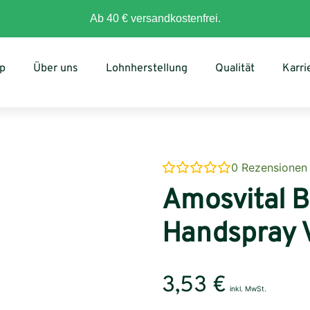
Ab 40 € versandkostenfrei.
p
Über uns
Lohnherstellung
Qualität
Karri
0
Rezensionen
Amosvital B
Handspray V
3,53
€
inkl. MwSt.