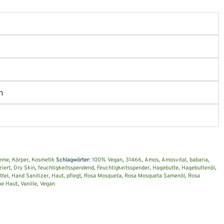
n
eme
,
Körper
,
Kosmetik
Schlagwörter:
100% Vegan
,
31466
,
Amos
,
Amosvital
,
babaria
,
ziert
,
Dry Skin
,
feuchtigkeitsspendend
,
Feuchtigkeitsspender
,
Hagebutte
,
Hagebuttenöl
,
ttel
,
Hand Sanitizer
,
Haut
,
pflegt
,
Rosa Mosqueta
,
Rosa Mosqueta Samenöl
,
Rosa
ne Haut
,
Vanille
,
Vegan