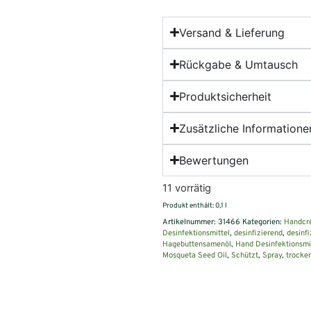
Versand & Lieferung
Rückgabe & Umtausch
Produktsicherheit
Zusätzliche Informatione
Bewertungen
11 vorrätig
Produkt enthält: 0,1
l
Artikelnummer:
31466
Kategorien:
Handcr
Desinfektionsmittel
,
desinfizierend
,
desinfi
Hagebuttensamenöl
,
Hand Desinfektionsmi
Mosqueta Seed Oil
,
Schützt
,
Spray
,
trocke