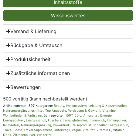
Inhaltsstoffe
Wissenswertes
Versand & Lieferung
Rückgabe & Umtausch
Produktsicherheit
Zusätzliche Informationen
Bewertungen
500 vorrätig (kann nachbestellt werden)
Artikelnummer:
1597
Kategorien:
Beauty
,
Immunsystem
,
Leistung & Konzentration
,
Nahrungsergänzungsmittel
,
Top Angebote
,
Verdauung & Gewicht
,
Vitamine
,
Wohlbefinden & Antistress
Schlagwörter:
1597
,
50 g
,
Amosvital
,
Energie
,
Energiepulver
,
Energieschub
,
Frische Zitrone
,
glutenfrei
,
Immunkick
,
Immunpulver
,
laktosefrei
,
Nahrungsergänzung
,
Powerdrink
,
Reiseprodukt
,
schneller Energieschub
,
Travel Boost
,
Travel Supplement
,
Unterwegs
,
Vegan
,
Vitalität
,
Vitamin C
,
Vitamin
Drink
,
Zitronenpulver
,
zuckerfrei