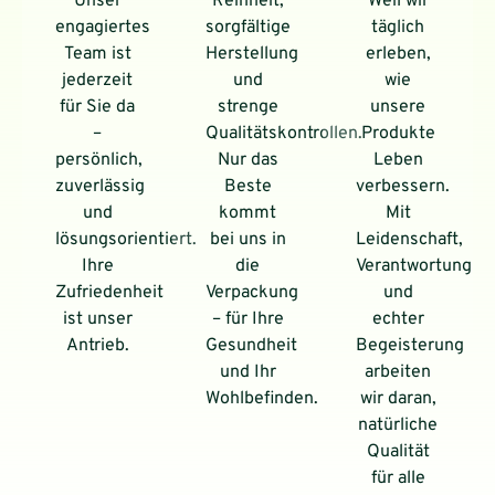
Unser
Reinheit,
Weil wir
engagiertes
sorgfältige
täglich
Team ist
Herstellung
erleben,
jederzeit
und
wie
für Sie da
strenge
unsere
–
Qualitätskontrollen.
Produkte
persönlich,
Nur das
Leben
zuverlässig
Beste
verbessern.
und
kommt
Mit
lösungsorientiert.
bei uns in
Leidenschaft,
Ihre
die
Verantwortung
Zufriedenheit
Verpackung
und
ist unser
– für Ihre
echter
Antrieb.
Gesundheit
Begeisterung
und Ihr
arbeiten
Wohlbefinden.
wir daran,
natürliche
Qualität
für alle