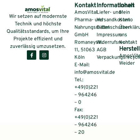
Kontakt
Informationen
Inhalt
AmosVital
Liefer- und
Mein
Wir setzen auf modernste
Pharma- und
Versandkosten
Konto
Technik und höchste
Nahrungsmittel
Datenschutzerklär
Über
Qualitätsstandards, um Ihre
GmbH
Impressum
uns
Projekte effizient und
Romaneystr.
Widerrufsrecht
Kontakt
zuverlässig umzusetzen.
Herstell
11, 51063
AGB
AmosVita
Köln
Verpackungsrecycl
Weider
E-Mail:
info@amosvital.de
Tel.:
+49(0)221
– 964246
– 0
Fax:
+49(0)221
– 964246
– 20