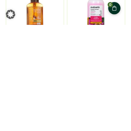
0
Amosvital
Amosvital
Babaria
Babaria Colour
Sonnenöl
5,90
€
inkl. MwSt.
7,14
€
inkl. MwSt.