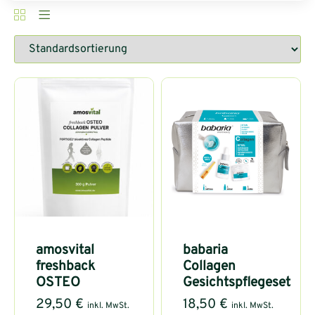
amosvital
babaria
freshback
Collagen
OSTEO
Gesichtspflegeset
29,50
€
18,50
€
inkl. MwSt.
inkl. MwSt.