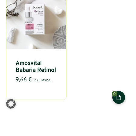
Amosvital
Babaria Retinol
9,66
€
inkl. MwSt.
0
Kontakt
Informationen
Inhalt
AmosVital
Liefer- und
Mein
Wir setzen auf modernste