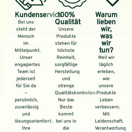
Kundenservice
100%
Warum
Qualität
lieben
Bei uns
wir,
steht der
Unsere
was
Mensch
Produkte
wir
im
stehen für
tun?
Mittelpunkt.
höchste
Unser
Reinheit,
Weil wir
engagiertes
sorgfältige
täglich
Team ist
Herstellung
erleben,
jederzeit
und
wie
für Sie da
strenge
unsere
–
Qualitätskontrollen.
Produkte
persönlich,
Nur das
Leben
zuverlässig
Beste
verbessern.
und
kommt
Mit
lösungsorientiert.
bei uns in
Leidenschaft,
Ihre
die
Verantwortung