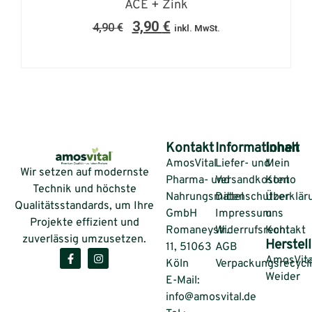
ACE + Zink
3,90
€
4,90
€
inkl. MwSt.
Kontakt
Informationen
Inhalt
AmosVital
Liefer- und
Mein
Wir setzen auf modernste
Pharma- und
Versandkosten
Konto
Technik und höchste
Nahrungsmittel
Datenschutzerklär
Über
Qualitätsstandards, um Ihre
GmbH
Impressum
uns
Projekte effizient und
Romaneystr.
Widerrufsrecht
Kontakt
zuverlässig umzusetzen.
Herstell
11, 51063
AGB
AmosVita
Köln
Verpackungsrecycl
Weider
E-Mail:
info@amosvital.de