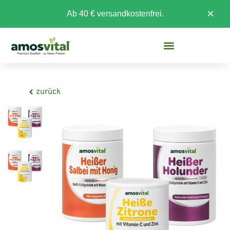
×
Ab 40 € versandkostenfrei.
zurück