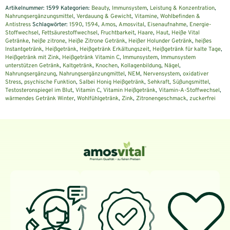
Artikelnummer:
1599
Kategorien:
Beauty
,
Immunsystem
,
Leistung & Konzentration
,
Nahrungsergänzungsmittel
,
Verdauung & Gewicht
,
Vitamine
,
Wohlbefinden &
Antistress
Schlagwörter:
1590
,
1594
,
Amos
,
Amosvital
,
Eisenaufnahme
,
Energie-
Stoffwechsel
,
Fettsäurestoffwechsel
,
Fruchtbarkeit
,
Haare
,
Haut
,
Heiße Vital
Getränke
,
heiße zitrone
,
Heiße Zitrone Getränk
,
Heißer Holunder Getränk
,
heißes
Instantgetränk
,
Heißgetränk
,
Heißgetränk Erkältungszeit
,
Heißgetränk für kalte Tage
,
Heißgetränk mit Zink
,
Heißgetränk Vitamin C
,
Immunsystem
,
Immunsystem
unterstützen Getränk
,
Kaltgetränk
,
Knochen
,
Kollagenbildung
,
Nägel
,
Nahrungsergänzung
,
Nahrungsergänzungmittel
,
NEM
,
Nervensystem
,
oxidativer
Stress
,
psychische Funktion
,
Salbei Honig Heißgetränk
,
Sehkraft
,
Süßungsmittel
,
Testosteronspiegel im Blut
,
Vitamin C
,
Vitamin Heißgetränk
,
Vitamin-A-Stoffwechsel
,
wärmendes Getränk Winter
,
Wohlfühlgetränk
,
Zink
,
Zitronengeschmack
,
zuckerfrei